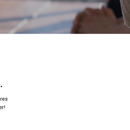
.
dres
er!